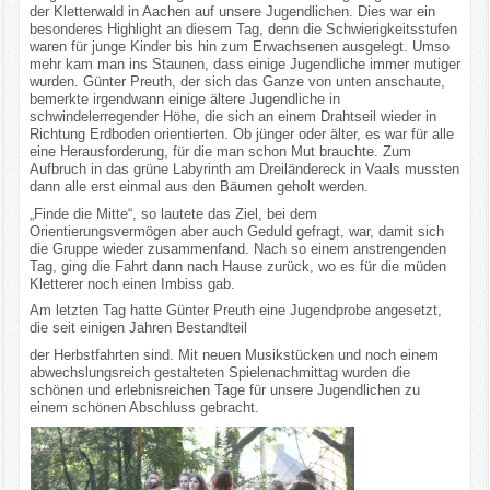
der Kletterwald in Aachen auf unsere Jugendlichen. Dies war ein
besonderes Highlight an diesem Tag, denn die Schwierigkeitsstufen
waren für junge Kinder bis hin zum Erwachsenen ausgelegt. Umso
mehr kam man ins Staunen, dass einige Jugendliche immer mutiger
wurden. Günter Preuth, der sich das Ganze von unten anschaute,
bemerkte irgendwann einige ältere Jugendliche in
schwindelerregender Höhe, die sich an einem Drahtseil wieder in
Richtung Erdboden orientierten. Ob jünger oder älter, es war für alle
eine Herausforderung, für die man schon Mut brauchte. Zum
Aufbruch in das grüne Labyrinth am Dreiländereck in Vaals mussten
dann alle erst einmal aus den Bäumen geholt werden.
„Finde die Mitte“, so lautete das Ziel, bei dem
Orientierungsvermögen aber auch Geduld gefragt, war, damit sich
die Gruppe wieder zusammenfand. Nach so einem anstrengenden
Tag, ging die Fahrt dann nach Hause zurück, wo es für die müden
Kletterer noch einen Imbiss gab.
Am letzten Tag hatte Günter Preuth eine Jugendprobe angesetzt,
die seit einigen Jahren Bestandteil
der Herbstfahrten sind. Mit neuen Musikstücken und noch einem
abwechslungsreich gestalteten Spielenachmittag wurden die
schönen und erlebnisreichen Tage für unsere Jugendlichen zu
einem schönen Abschluss gebracht.