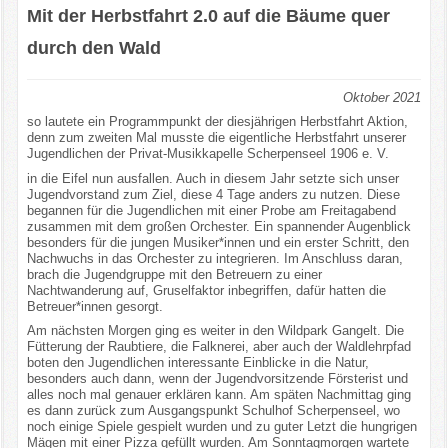
Mit der Herbstfahrt 2.0 auf die Bäume quer
durch den Wald
Oktober 2021
so lautete ein Programmpunkt der diesjährigen Herbstfahrt Aktion,
denn zum zweiten Mal musste die eigentliche Herbstfahrt unserer
Jugendlichen der Privat-Musikkapelle Scherpenseel 1906 e. V.
in die Eifel nun ausfallen. Auch in diesem Jahr setzte sich unser
Jugendvorstand zum Ziel, diese 4 Tage anders zu nutzen. Diese
begannen für die Jugendlichen mit einer Probe am Freitagabend
zusammen mit dem großen Orchester. Ein spannender Augenblick
besonders für die jungen Musiker*innen und ein erster Schritt, den
Nachwuchs in das Orchester zu integrieren. Im Anschluss daran,
brach die Jugendgruppe mit den Betreuern zu einer
Nachtwanderung auf, Gruselfaktor inbegriffen, dafür hatten die
Betreuer*innen gesorgt.
Am nächsten Morgen ging es weiter in den Wildpark Gangelt. Die
Fütterung der Raubtiere, die Falknerei, aber auch der Waldlehrpfad
boten den Jugendlichen interessante Einblicke in die Natur,
besonders auch dann, wenn der Jugendvorsitzende Försterist und
alles noch mal genauer erklären kann. Am späten Nachmittag ging
es dann zurück zum Ausgangspunkt Schulhof Scherpenseel, wo
noch einige Spiele gespielt wurden und zu guter Letzt die hungrigen
Mägen mit einer Pizza gefüllt wurden. Am Sonntagmorgen wartete