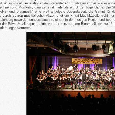
 hat sich über Generationen den veränderten Situationen immer wieder angep
erinnen und Musikern, darunter sind mehr als ein Drittel Jugendliche. Die St
Volks- und Blasmusik” eine breit angelegte Jugendarbeit, die Garant für da
nd durch Setzen musikalischer Akzente ist die Privat-Musikkapelle nicht nur 
alenberg geworden sondern auch zu einem in der hiesigen Region und über di
e der Privat-Musikkapelle reicht von der konzertanten Blasmusik bis zur Un
krichtungen vertreten.