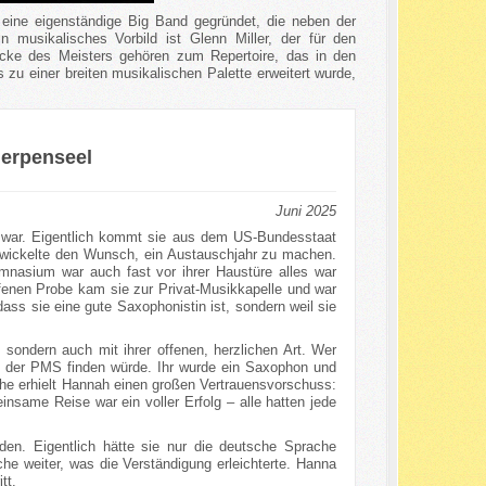
eine eigenständige Big Band gegründet, die neben der
n musikalisches Vorbild ist Glenn Miller, der für den
ücke des Meisters gehören zum Repertoire, das in den
 zu einer breiten musikalischen Palette erweitert wurde,
herpenseel
Juni 2025
nd war. Eigentlich kommt sie aus dem US-Bundesstaat
ntwickelte den Wunsch, ein Austauschjahr zu machen.
mnasium war auch fast vor ihrer Haustüre alles war
fenen Probe kam sie zur Privat-Musikkapelle und war
 dass sie eine gute Saxophonistin ist, sondern weil sie
sondern auch mit ihrer offenen, herzlichen Art. Wer
te der PMS finden würde. Ihr wurde ein Saxophon und
che erhielt Hannah einen großen Vertrauensvorschuss:
nsame Reise war ein voller Erfolg – alle hatten jede
den. Eigentlich hätte sie nur die deutsche Sprache
he weiter, was die Verständigung erleichterte. Hanna
tt.