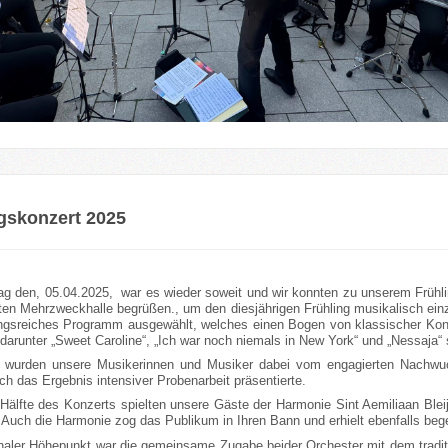
gskonzert 2025
 den, 05.04.2025, war es wieder soweit und wir konnten zu unserem Frühlin
ten Mehrzweckhalle begrüßen., um den diesjährigen Frühling musikalisch einzu
gsreiches Programm ausgewählt, welches einen Bogen von klassischer Konz
darunter „Sweet Caroline“, „Ich war noch niemals in New York“ und „Nessaja“
t wurden unsere Musikerinnen und Musiker dabei vom engagierten Nachwuch
h das Ergebnis intensiver Probenarbeit präsentierte.
 Hälfte des Konzerts spielten unsere Gäste der Harmonie Sint Aemiliaan Blei
 Auch die Harmonie zog das Publikum in Ihren Bann und erhielt ebenfalls begei
naler Höhepunkt war die gemeinsame Zugabe beider Orchester mit dem traditi