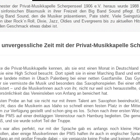
ster der Privat-Musikkapelle Scherpenseel 1906 e.V. heraus wurde 1988 
 sinfonischen Blasmusik in ihrer Freizeit den Big Band Sound pflegt. Ei
ig Band Sound, den die Musiker präsentieren, Pate steht. Viele Swingst
n über Rock´n Roll, Dixie, Jazz, Oldies und Evergreens bis zu aktuellen Hits
eden Geschmack etwas dabei ist.
unvergessliche Zeit mit der Privat-Musikkapelle Sc
te die Privat-Musikkapelle kennen, als sie erst einen Monat in Deutschla
sie eine High School besucht. Dort spielt sie in einer Marching Band und e
e landete mitten in Übach Palenberg bei einer netten Gastfamilie. Das Gy
er sie vermisste die Musik und besonders das Saxophonspielen. Bei einer of
istert – und die MusikerInnen auch von ihr, nicht nur weil sich herausstellte,
rsönlichkeit das Vereinsleben von Anfang an bereichert hat.
sten Probe an hat sie nicht nur mit ihrem Talent am Saxophon beeindruckt, 
cht, dass die Musikerin aus Idaho so schnell einen festen Platz in der Mit
rm zur Verfügung gestellt und schon ging es los. Schon nach ihrer ersten Wo
 die PMS auf einer dreitägigen Vereinstour nach Hamburg begleiten. Die gemei
, und sie wurde sofort Teil der Truppe.
h war alles perfekt, nur mit der Sprache gab es anfangs noch kleine Hür
ollen, aber einige MusikerIinnen der PMS halfen ihr auch in englischer Sprac
ang an mit großer Freude dabei – sie verpasste keine Probe und keinen Auftri