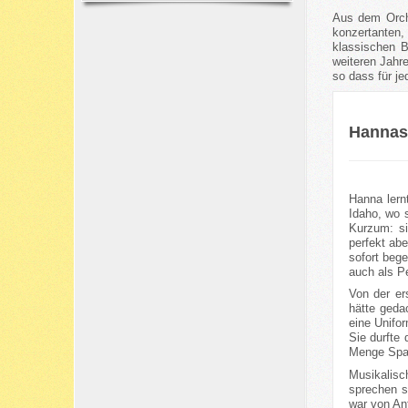
Aus dem Orche
konzertanten,
klassischen B
weiteren Jahre
so dass für j
Hannas 
Hanna lern
Idaho, wo 
Kurzum: si
perfekt ab
sofort bege
auch als Pe
Von der er
hätte geda
eine Unifo
Sie durfte
Menge Spaß
Musikalisc
sprechen s
war von Anf