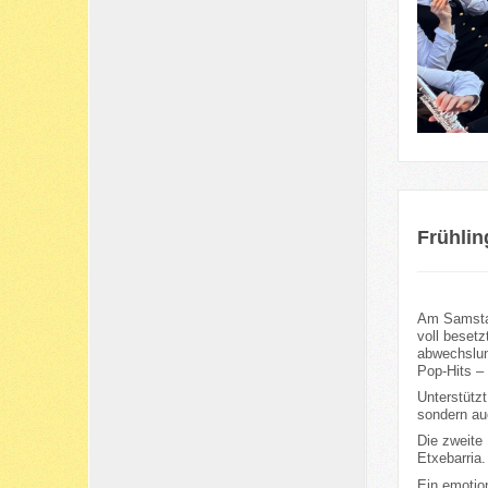
Frühlin
Am Samstag
voll besetz
abwechslun
Pop-Hits – 
Unterstütz
sondern auc
Die zweite
Etxebarria.
Ein emotio