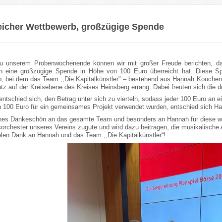
eicher Wettbewerb, großzügige Spende
u unserem Probenwochenende können wir mit großer Freude berichten, da
n eine großzügige Spende in Höhe von 100 Euro überreicht hat. Diese S
, bei dem das Team ,,Die Kapitalkünstler" – bestehend aus Hannah Kouchen, 
tz auf der Kreisebene des Kreises Heinsberg errang. Dabei freuten sich die d
ntschied sich, den Betrag unter sich zu vierteln, sodass jeder 100 Euro an 
n 100 Euro für ein gemeinsames Projekt verwendet wurden, entschied sich H
ches Dankeschön an das gesamte Team und besonders an Hannah für diese 
rchester unseres Vereins zugute und wird dazu beitragen, die musikalische
ielen Dank an Hannah und das Team ,,Die Kapitalkünstler“!