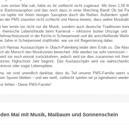
zum ersten Mal sah, hätte es ihr vielleicht nicht zugetraut: Mit ihren 1,58 
e Baritonsaxophon und das noch dazu in einer Marching Band! Ob bei Par
 sie tapfer mit ihrem riesigen Saxophon durch die Reihen. Außerdem spiel
en der PMS staunten nicht schlecht und Hanna bewies, dass wahre Musikalit
eit hier lernte sie nicht nur die Musik, sondern auch deutsche Traditionen k
e rheinische Lebensfreude beim Karneval – inklusive bunter Umzüge und
 Weihnachtskonzert in der Kirche in Scherpenseel und die anschließende Weih
ei Jahre in Scherpenseel stattfindet, war sie mit Begeisterung dabei.
sich Hannas Austauschjahr in Übach-Palenberg leider dem Ende zu. Der Abschi
ch als Mensch den Musikverein bereichert. Alle werden sie sehr vermissen – 
g wird sie noch einmal zurückkehren, jedoch wird sie dies zusammen mit ihre
letztes Highschool Jahr beginnt. Das Austauschjahr wird sie wahrscheinl
tnisse oder sogar Lebenspläne.
na, wir sind unendlich dankbar, dass du Teil unserer PMS-Familie warst 
en Spuren bleiben – und wer weiß, vielleicht spielen wir ja irgendwann wied
uns fehlen - Deine PMS-Familie“
 den Mai mit Musik, Maibaum und Sonnenschein