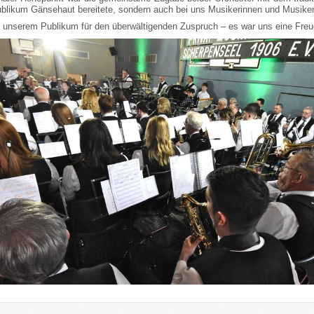
blikum Gänsehaut bereitete, sondern auch bei uns Musikerinnen und Musikern
 unserem Publikum für den überwältigenden Zuspruch – es war uns eine Freud