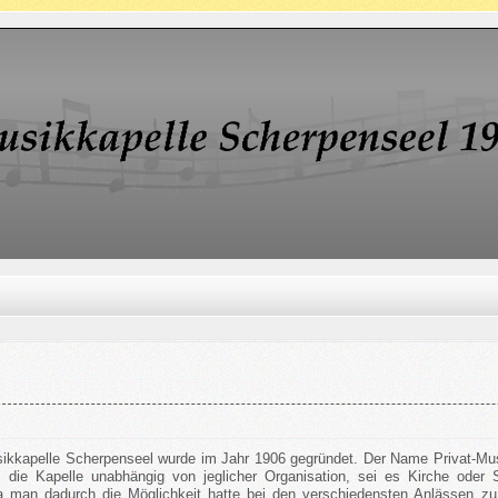
sikkapelle Scherpenseel wurde im Jahr 1906 gegründet. Der Name Privat-Mu
die Kapelle unabhängig von jeglicher Organisation, sei es Kirche oder S
 man dadurch die Möglichkeit hatte bei den verschiedensten Anlässen zu m