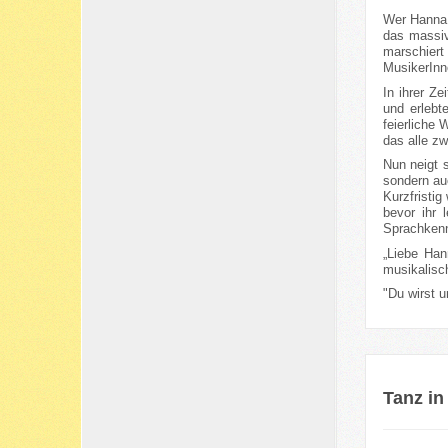
Wer Hanna 
das massiv
marschiert
MusikerInn
In ihrer Z
und erlebt
feierliche
das alle zw
Nun neigt 
sondern au
Kurzfristi
bevor ihr 
Sprachkenn
„Liebe Han
musikalisch
"Du wirst 
Tanz in