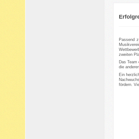
Erfolgr
Passend z
Musikverei
Wettbewerb
zweiten Pla
Das Team e
die andere
Ein herzli
Nachwuchso
fördern. V