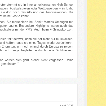
Meter stemmt sie in ihrer amerikanischen High School
aden, Fußballspielen oder Wettbewerben – in Idaho
t sie dort noch das Alt- und das Tenorsaxophon. Die
ät keine Größe kennt.
ennen. Sie marschierte bei Sankt Martins-Umzügen mit
 guter Laune. Besondere Highlights waren auch das
nachtsfeier mit der PMS. Auch beim Frühlingskonzert,
ed fällt schwer, denn sie hat nicht nur musikalisch,
und hoffen, dass sie eines Tages wieder zurückkehrt!
n Eltern tun, um noch einmal durch Europa zu reisen,
ich noch lange begleiten – durch neue Sichtweisen,
und werden dich ganz sicher nicht vergessen. Deine
er gemeinsam!“
April 2025