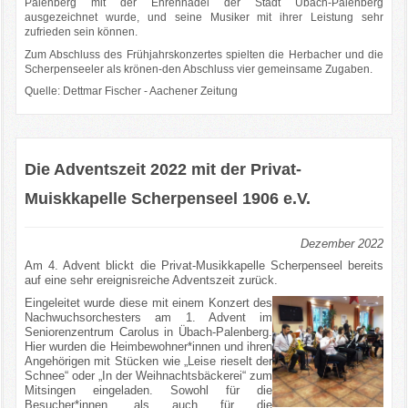
Palenberg mit der Ehrennadel der Stadt Übach-Palenberg
ausgezeichnet wurde, und seine Musiker mit ihrer Leistung sehr
zufrieden sein können.
Zum Abschluss des Frühjahrskonzertes spielten die Herbacher und die
Scherpenseeler als krönen-den Abschluss vier gemeinsame Zugaben.
Quelle: Dettmar Fischer - Aachener Zeitung
Die Adventszeit 2022 mit der Privat-
Muiskkapelle Scherpenseel 1906 e.V.
Dezember 2022
Am 4. Advent blickt die Privat-Musikkapelle Scherpenseel bereits
auf eine sehr ereignisreiche Adventszeit zurück.
Eingeleitet wurde diese mit einem Konzert des
Nachwuchsorchesters am 1. Advent im
Seniorenzentrum Carolus in Übach-Palenberg.
Hier wurden die Heimbewohner*innen und ihren
Angehörigen mit Stücken wie „Leise rieselt der
Schnee“ oder „In der Weihnachtsbäckerei“ zum
Mitsingen eingeladen. Sowohl für die
Besucher*innen, als auch für die