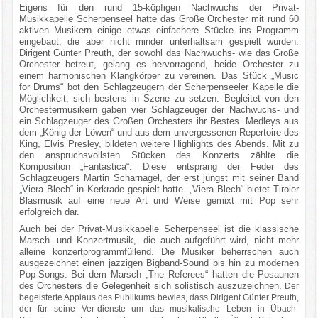
Eigens für den rund 15-köpfigen Nachwuchs der Privat-
Musikkapelle Scherpenseel hatte das Große Orchester mit rund 60
aktiven Musikern einige etwas einfachere Stücke ins Programm
eingebaut, die aber nicht minder unterhaltsam gespielt wurden.
Dirigent Günter Preuth, der sowohl das Nachwuchs- wie das Große
Orchester betreut, gelang es hervorragend, beide Orchester zu
einem harmonischen Klangkörper zu vereinen. Das Stück „Music
for Drums“ bot den Schlagzeugern der Scherpenseeler Kapelle die
Möglichkeit, sich bestens in Szene zu setzen. Begleitet von den
Orchestermusikern gaben vier Schlagzeuger der Nachwuchs- und
ein Schlagzeuger des Großen Orchesters ihr Bestes. Medleys aus
dem „König der Löwen“ und aus dem unvergessenen Repertoire des
King, Elvis Presley, bildeten weitere Highlights des Abends. Mit zu
den anspruchsvollsten Stücken des Konzerts zählte die
Komposition „Fantastica“. Diese entsprang der Feder des
Schlagzeugers Martin Scharnagel, der erst jüngst mit seiner Band
„Viera Blech“ in Kerkrade gespielt hatte. „Viera Blech“ bietet Tiroler
Blasmusik auf eine neue Art und Weise gemixt mit Pop sehr
erfolgreich dar.
Auch bei der Privat-Musikkapelle Scherpenseel ist die klassische
Marsch- und Konzertmusik,. die auch aufgeführt wird, nicht mehr
alleine konzertprogrammfüllend. Die Musiker beherrschen auch
ausgezeichnet einen jazzigen Bigband-Sound bis hin zu modernen
Pop-Songs. Bei dem Marsch „The Referees“ hatten die Posaunen
des Orchesters die Gelegenheit sich solistisch auszuzeichnen.
Der
begeisterte Applaus des Publikums bewies, dass Dirigent Günter Preuth,
der für seine Ver-dienste um das musikalische Leben in Übach-