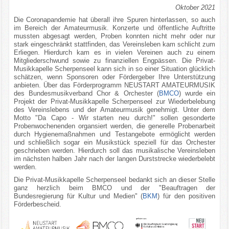
Oktober 2021
Die Coronapandemie hat überall ihre Spuren hinterlassen, so auch
im Bereich der Amateurmusik. Konzerte und öffentliche Auftritte
mussten abgesagt werden, Proben konnten nicht mehr oder nur
stark eingeschränkt stattfinden, das Vereinsleben kam schlicht zum
Erliegen. Hierdurch kam es in vielen Vereinen auch zu einem
Mitgliederschwund sowie zu finanziellen Engpässen. Die Privat-
Musikkapelle Scherpenseel kann sich in so einer Situation glücklich
schätzen, wenn Sponsoren oder Fördergeber Ihre Unterstützung
anbieten. Über das Förderprogramm NEUSTART AMATEURMUSIK
des Bundesmusikverband Chor & Orchester (
BMCO
) wurde ein
Projekt der Privat-Musikkapelle Scherpenseel zur Wiederbelebung
des Vereinslebens und der Amateurmusik genehmigt. Unter dem
Motto "Da Capo - Wir starten neu durch!" sollen gesonderte
Probenwochenenden organsiert werden, die generelle Probenarbeit
durch Hygienemaßnahmen und Testangebote ermöglicht werden
und schließlich sogar ein Musikstück speziell für das Orchester
geschrieben werden. Hierdurch soll das musikalische Vereinsleben
im nächsten halben Jahr nach der langen Durststrecke wiederbelebt
werden.
Die Privat-Musikkapelle Scherpenseel bedankt sich an dieser Stelle
ganz herzlich beim BMCO und der "Beauftragen der
Bundesregierung für Kultur und Medien" (
BKM
) für den positiven
Förderbescheid.