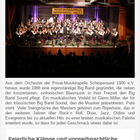
Aus dem Orchester der Privat-Musikkapelle Scherpenseel 1906 e.V.
heraus wurde 1988 eine eigenständige Big Band gegründet, die neben
der konzertanten, sinfonischen Blasmusik in ihrer Freizeit den Big
Band Sound pflegt. Ein musikalisches Vorbild ist Glenn Miller, der für
den klassischen Big Band Sound, den die Musiker präsentieren, Pate
steht. Viele Swingstücke des Meisters gehören zum Repertoire, das in
den weiteren Jahren über Rock´n Roll, Dixie, Jazz, Oldies und
Evergreens bis zu aktuellen Hits zu einer breiten musikalischen Palette
erweitert wurde, so dass für jeden Geschmack etwas dabei ist.
Feierliche Klänge und vorweihnachtliche