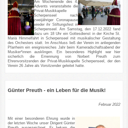
Am Wochenende des 4.
Advents veranstaltete die
Privat-Musikkapelle
Scherpenseel nach
zweijähriger Coronapause
wieder ihr Stiftungsfest in
Scherpenseel. Am Samstag, den 17.12.2022 fand
dazu um 18 Uhr ein Gottesdienst in der Kirche St.
Mariä Himmelfahrt in Scherpenseel mit musikalischer Gestaltung
des Orchesters statt. Im Anschluss ließ der Verein im anliegenden
Pfarrheim ein ereignisreiches Jahr beim Kameradschaftsabend der
Musiker*innen ausklingen. Ein besonderes Highlight war hier
sicherlich die Ernennung von Norbert Preuth zum
Ehrenvorsitzenden der Privat-Musikkapelle Scherpenseel, der den
Verein 26 Jahre als Vorsitzender geleitet hatte.
Günter Preuth - ein Leben für die Musik!
Februar 2022
Mit einer besonderen Ehrung wurde in
der letzten Woche unser Dirigent Günter
Preuth ausgezeichnet. Er bekam die