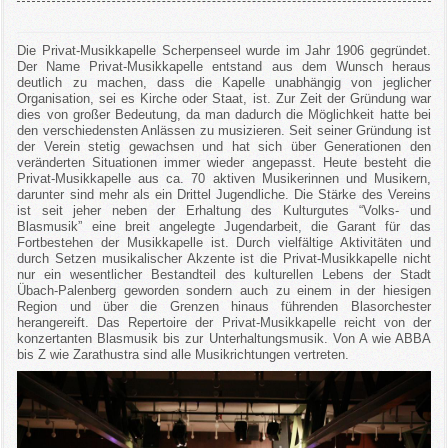
Die Privat-Musikkapelle Scherpenseel wurde im Jahr 1906 gegründet.
Der Name Privat-Musikkapelle entstand aus dem Wunsch heraus
deutlich zu machen, dass die Kapelle unabhängig von jeglicher
Organisation, sei es Kirche oder Staat, ist. Zur Zeit der Gründung war
dies von großer Bedeutung, da man dadurch die Möglichkeit hatte bei
den verschiedensten Anlässen zu musizieren. Seit seiner Gründung ist
der Verein stetig gewachsen und hat sich über Generationen den
veränderten Situationen immer wieder angepasst. Heute besteht die
Privat-Musikkapelle aus ca. 70 aktiven Musikerinnen und Musikern,
darunter sind mehr als ein Drittel Jugendliche. Die Stärke des Vereins
ist seit jeher neben der Erhaltung des Kulturgutes “Volks- und
Blasmusik” eine breit angelegte Jugendarbeit, die Garant für das
Fortbestehen der Musikkapelle ist. Durch vielfältige Aktivitäten und
durch Setzen musikalischer Akzente ist die Privat-Musikkapelle nicht
nur ein wesentlicher Bestandteil des kulturellen Lebens der Stadt
Übach-Palenberg geworden sondern auch zu einem in der hiesigen
Region und über die Grenzen hinaus führenden Blasorchester
herangereift. Das Repertoire der Privat-Musikkapelle reicht von der
konzertanten Blasmusik bis zur Unterhaltungsmusik. Von A wie ABBA
bis Z wie Zarathustra sind alle Musikrichtungen vertreten.