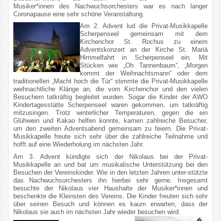
Musiker*innen des Nachwuchsorchesters war es nach langer
Coronapause eine sehr schöne Veranstaltung.
Am 2. Advent lud die Privat-Musikkapelle
Scherpenseel gemeinsam mit dem
Kirchenchor St. Rochus zu einem
Adventskonzert an der Kirche St. Mariä
Himmelfahrt in Scherpenseel ein. Mit
Stücken wie „Oh Tannenbaum“, „Morgen
kommt der Weihnachtsmann“ oder dem
traditionellen „Macht hoch die Tür“ stimmte die Privat-Musikkapelle
weihnachtliche Klänge an, die vom Kirchenchor und den vielen
Besuchern tatkräftig begleitet wurden. Sogar die Kinder der AWO
Kindertagesstätte Scherpenseel waren gekommen, um tatkräftig
mitzusingen. Trotz winterlicher Temperaturen, gegen die ein
Glühwein und Kakao helfen konnte, kamen zahlreiche Besucher,
um den zweiten Adventsabend gemeinsam zu feiern. Die Privat-
Musikkapelle freute sich sehr über die zahlreiche Teilnahme und
hofft auf eine Wiederholung im nächsten Jahr.
Am 3. Advent kündigte sich der Nikolaus bei der Privat-
Musikkapelle an und bat um musikalische Unterstützung bei den
Besuchen der Vereinskinder. Wie in den letzten Jahren unter-stützte
das Nachwuchsorchesters ihn hierbei sehr gerne. Insgesamt
besuchte der Nikolaus vier Haushalte der Musiker*innen und
beschenkte die Kleinsten des Vereins. Die Kinder freuten sich sehr
über seinen Besuch und können es kaum erwarten, dass der
Nikolaus sie auch im nächsten Jahr wieder besuchen wird.