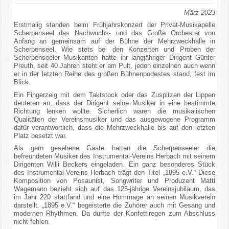
März 2023
Erstmalig standen beim Frühjahrskonzert der Privat-Musikapelle
Scherpenseel das Nachwuchs- und das Große Orchester von
Anfang an gemeinsam auf der Bühne der Mehrzweckhalle in
Scherpenseel. Wie stets bei den Konzerten und Proben der
Scherpenseeler Musikanten hatte ihr langjähriger Dirigent Günter
Preuth, seit 40 Jahren steht er am Pult, jeden einzelnen auch wenn
er in der letzten Reihe des großen Bühnenpodestes stand, fest im
Blick.
Ein Fingerzeig mit dem Taktstock oder das Zuspitzen der Lippen
deuteten an, dass der Dirigent seine Musiker in eine bestimmte
Richtung lenken wollte. Sicherlich waren die musikalischen
Qualitäten der Vereinsmusiker und das ausgewogene Programm
dafür verantwortlich, dass die Mehrzweckhalle bis auf den letzten
Platz besetzt war.
Als gern gesehene Gäste hatten die Scherpenseeler die
befreundeten Musiker des Instrumental-Vereins Herbach mit seinem
Dirigenten Willi Beckers eingeladen. Ein ganz besonderes Stück
des Instrumental-Vereins Herbach trägt den Titel „1895 e.V.“ Diese
Komposition von Posaunist, Songwriter und Produzent Matti
Wagemann bezieht sich auf das 125-jährige Vereinsjubiläum, das
im Jahr 220 stattfand und eine Hommage an seinen Musikverein
darstellt. „1895 e.V.“ begeisterte die Zuhörer auch mit Gesang und
modernen Rhythmen. Da durfte der Konfettiregen zum Abschluss
nicht fehlen.