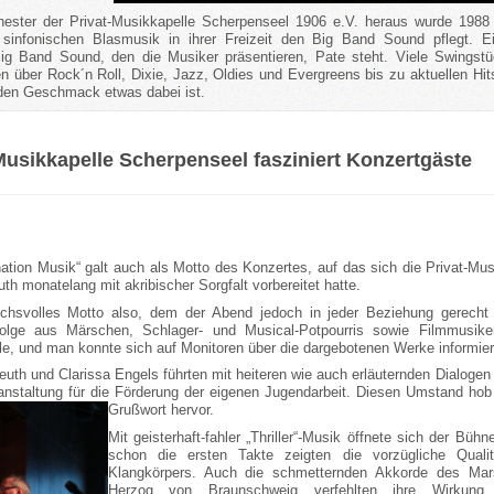
ster der Privat-Musikkapelle Scherpenseel 1906 e.V. heraus wurde 1988 
 sinfonischen Blasmusik in ihrer Freizeit den Big Band Sound pflegt. Ei
ig Band Sound, den die Musiker präsentieren, Pate steht. Viele Swingst
n über Rock´n Roll, Dixie, Jazz, Oldies und Evergreens bis zu aktuellen Hits
eden Geschmack etwas dabei ist.
Musikkapelle Scherpenseel fasziniert Konzertgäste
nation Musik“ galt auch als Motto des Konzertes, auf das sich die Privat-Mu
th monatelang mit akribischer Sorgfalt vorbereitet hatte.
chsvolles Motto also, dem der Abend jedoch in jeder Beziehung gerecht 
olge aus Märschen, Schlager- und Musical-Potpourris sowie Filmmusiken
le, und man konnte sich auf Monitoren über die dargebotenen Werke informier
uth und Clarissa Engels führten mit heiteren wie auch erläuternden Dialoge
anstaltung für die Förderung der eigenen Jugendarbeit. Diesen Umstand ho
Grußwort hervor.
Mit geisterhaft-fahler „Thriller“-Musik öffnete sich der Büh
schon die ersten Takte zeigten die vorzügliche Qual
Klangkörpers. Auch die schmetternden Akkorde des Mar
Herzog von Braunschweig verfehlten ihre Wirkung 