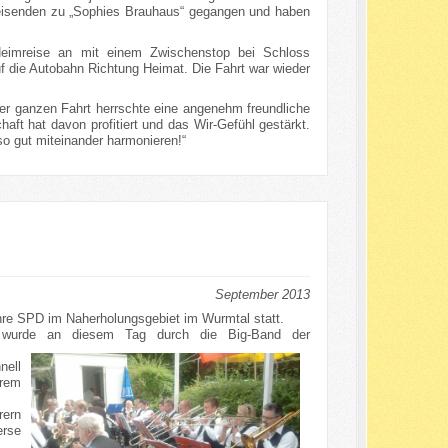
treisenden zu „Sophies Brauhaus“ gegangen und haben
 Heimreise an mit einem Zwischenstop bei Schloss
f die Autobahn Richtung Heimat. Die Fahrt war wieder
der ganzen Fahrt herrschte eine angenehm freundliche
ft hat davon profitiert und das Wir-Gefühl gestärkt.
so gut miteinander harmonieren!“
September 2013
hre SPD im Naherholungsgebiet im Wurmtal statt.
pen wurde an diesem Tag durch d
ie Big-Band der
nell
rem
rern
rse