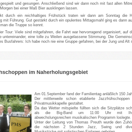
gespielt und gesungen. Anschließend sind wir dann noch mit fast allen Mi
 Morgen bei einer Maß Bier ausklingen lassen.
rkt durch ein reichhaltiges Frühstück traten wir dann am Sonntag die
g mit Führung. Gut gestärkt durch ein opulentes Mittagsmahl ging es dann au
e man die Truppe so kennt.
r Tour: Viele sind mitgefahren, die Fahrt war hervorragend organisiert, auf 
 untereinander, eine tolle zu Weilen ausgelassene Stimmung. Die Gemeinscha
s Busfahrers: Ich habe noch nie eine Gruppe gefahren, bei der Jung und Alt 
ühschoppen im Naherholungsgebiet
Am 0
1.September fand der Familientag anläßlich 150 Ja
Der mittlerweile schon etablierte Jazzfrühschop
Privatmusikkapelle gestaltet.
Da das Wetter mitspielte füllten sich die Sitzplätze sch
als die Big-Band um 11:00 Uhr mit Ih
abwechslungsreichen musikalischen Programm loslegte.
Unter der Leitung von Thomas Preuth wurde den Zuhö
die nächsten 2 Stunden Jazz, Swing und dive
Musikstücke mit solistischen Einlagen geboten.