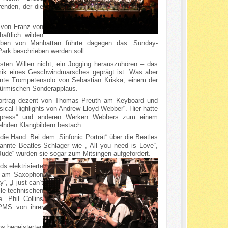
enden, der die
“ von Franz von
aftlich wilden
leben von Manhattan führte dagegen das „Sunday-
Park beschrieben werden soll.
esten Willen nicht, ein Jogging herauszuhören – das
thmik eines Geschwindmarsches geprägt ist. Was aber
nante Trompetensolo von Sebastian Kriska, einem der
türmischen Sonderapplaus.
 Vortrag dezent von Thomas Preuth am Keyboard und
cal Highlights von Andrew Lloyd Webber“. Hier hatte
Express“ und anderen Werken Webbers zum einem
elnden Klangbildern bestach.
e Hand. Bei dem „Sinfonic Porträt“ über die Beatles
annte Beatles-Schlager wie „ All you need is Love“,
Jude“ wurden sie sogar zum Mitsingen aufgefordert.
 elektrisierte
ko am Saxophon
, „I just can‘t
lle technischen
 „Phil Collins
 PMS von ihrer
s begeisterten