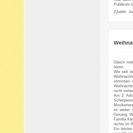
Publikum in
(Quelle: J
Weihnac
Gleich meh
hören.
Wie seit e
Weihnachts
stimmten 
Weihnachts
nicht verla
Am 3. Adve
Scherpense
Musikerinn
es weiter 
Gesang. We
Familie Kl
nichts im 
Ein letzte