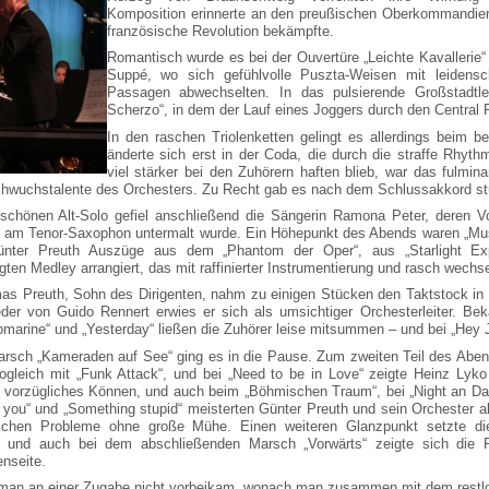
Komposition erinnerte an den preußischen Oberkommandier
französische Revolution bekämpfte.
Romantisch wurde es bei der Ouvertüre „Leichte Kavallerie
Suppé, wo sich gefühlvolle Puszta-Weisen mit leidensch
Passagen abwechselten. In das pulsierende Großstadt
Scherzo“, in dem der Lauf eines Joggers durch den Central 
In den raschen Triolenketten gelingt es allerdings beim b
änderte sich erst in der Coda, die durch die straffe Rhy
viel stärker bei den Zuhörern haften blieb, war das fulmi
hwuchstalente des Orchesters. Zu Recht gab es nach dem Schlussakkord s
schönen Alt-Solo gefiel anschließend die Sängerin Ramona Peter, deren
 am Tenor-Saxophon untermalt wurde. Ein Höhepunkt des Abends waren „Musi
Günter Preuth Auszüge aus dem „Phantom der Oper“, aus „Starlight 
ten Medley arrangiert, das mit raffinierter Instrumentierung und rasch wechs
s Preuth, Sohn des Dirigenten, nahm zu einigen Stücken den Taktstock in di
der von Guido Rennert erwies er sich als umsichtiger Orchesterleiter. Bek
bmarine“ und „Yesterday“ ließen die Zuhörer leise mitsummen – und bei „Hey 
rsch „Kameraden auf See“ ging es in die Pause. Zum zweiten Teil des Abends
gleich mit „Funk Attack“, und bei „Need to be in Love“ zeigte Heinz Ly
n vorzügliches Können, und auch beim „Böhmischen Traum“, bei „Night an Day“
g you“ und „Something stupid“ meisterten Günter Preuth und sein Orchester a
ichen Probleme ohne große Mühe. Einen weiteren Glanzpunkt setzte die
“, und auch bei dem abschließenden Marsch „Vorwärts“ zeigte sich die
nseite.
 man an einer Zugabe nicht vorbeikam, wonach man zusammen mit dem restlo