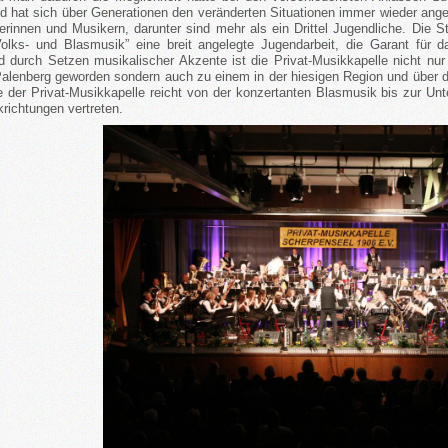
 hat sich über Generationen den veränderten Situationen immer wieder angep
erinnen und Musikern, darunter sind mehr als ein Drittel Jugendliche. Die St
Volks- und Blasmusik” eine breit angelegte Jugendarbeit, die Garant für da
nd durch Setzen musikalischer Akzente ist die Privat-Musikkapelle nicht nur 
alenberg geworden sondern auch zu einem in der hiesigen Region und über di
e der Privat-Musikkapelle reicht von der konzertanten Blasmusik bis zur Un
krichtungen vertreten.