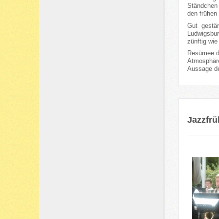
Ständchen 
den frühen
Gut gestä
Ludwigsbur
zünftig wi
Resümee de
Atmosphäre
Aussage de
Jazzfr