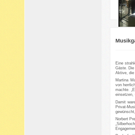
Musikga
Eine strah
Gäste. Die 
Aktive, di
Martina Wa
von herrli
machte. „E
einsetzen,
Damit ware
Privat-Mus
gewünscht,
Norbert Pr
„Silberhoc
Engagement