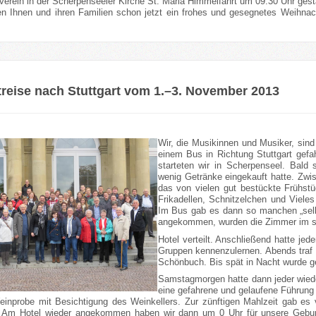
erein in der Scherpenseeler Kirche St. Mariä Himmelfahrt um 09.30 Uhr gesta
n Ihnen und ihren Familien schon jetzt ein frohes und gesegnetes Weihna
reise nach Stuttgart vom 1.–3. November 2013
Wir, die Musikinnen und Musiker, sin
einem Bus in Richtung Stuttgart gefa
starteten wir in Scherpenseel. Bald 
wenig Getränke eingekauft hatte. Zwi
das von vielen gut bestückte Frühstü
Frikadellen, Schnitzelchen und Viele
Im Bus gab es dann so manchen „selb
angekommen, wurden die Zimmer im s
Hotel verteilt. Anschließend hatte jede
Gruppen kennenzulernen. Abends tra
Schönbuch. Bis spät in Nacht wurde ge
Samstagmorgen hatte dann jeder wiede
eine gefahrene und gelaufene Führung
einprobe mit Besichtigung des Weinkellers. Zur zünftigen Mahlzeit gab es 
 Am Hotel wieder angekommen haben wir dann um 0 Uhr für unsere Gebur