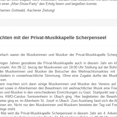
 einer „After-Show-Party“ den Erfolg feiern und begießen konnte.
ohannes Gottwald, Aachener Zeitung)
hten mit der Privat-Musikkapelle Scherpenseel
rfach waren die Musikerinnen und Musiker der Privat-Musikkapelle Scherp
inigen Jahren gestaltete die Privat-Musikkapelle auch in diesem Jahr ein 
markt. Am 09.12. bezog der Musikverein um 19:00 Uhr Stellung auf der Büh
die Musikerinnen und Musiker die Besucher des Weihnachtsmarktes mit t
liedern in vorweihnachtliche Stimmung. Ohne eine Zugabe durfte der Musi
ssen.
nt machten sich dann einige Musikerinnen und Musiker des Vereins auf 
el sowie in Altenheimen den Bewohnern mit weihnachtlicher Musik eine Freu
en und Musiker in den verschiedenen Einrichtungen zu Gast. Startpunkt war 
ins AWO-Carolus Seniorenheim in Übach ging. Hier begleiteten die Bewohne
iter ging es im Altenheim St. Josef in Übach. Zum Ausklang fand sich die A
einen ein. Nicht nur den Musikerinnen und Musikern bereitete der Tag viel 
Wege steht.
s Mal wird die Privat-Musikkapelle Scherpenseel in diesem Jahr am 4. Advent