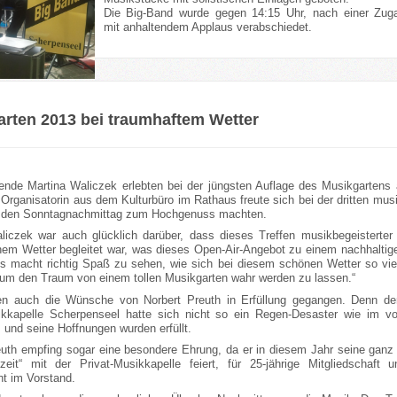
Die Big-Band wurde gegen 14:15 Uhr, nach einer Zug
mit anhaltendem Applaus verabschiedet.
rten 2013 bei traumhaftem Wetter
lende Martina Waliczek erlebten bei der jüngsten Auflage des Musikgarten
Organisatorin aus dem Kulturbüro im Rathaus freute sich bei der dritten musi
e den Sonntagnachmittag zum Hochgenuss machten.
liczek war auch glücklich darüber, dass dieses Treffen musikbegeisterte
chem Wetter begleitet war, was dieses Open-Air-Angebot zu einem nachhaltig
s macht richtig Spaß zu sehen, wie sich bei diesem schönen Wetter so vie
 um den Traum von einem tollen Musikgarten wahr werden zu lassen.“
n auch die Wünsche von Norbert Preuth in Erfüllung gegangen. Denn de
ikkapelle Scherpenseel hatte sich nicht so ein Regen-Desaster wie im vo
 und seine Hoffnungen wurden erfüllt.
euth empfing sogar eine besondere Ehrung, da er in diesem Jahr seine ganz
hzeit“ mit der Privat-Musikkapelle feiert, für 25-jährige Mitgliedschaft 
 im Vorstand.