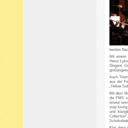
besten Nac
Mit einem 
Heinz Lyko
Dirigent 
großangeleg
Auch Thoma
aus der Fe
„Yellow Su
Mit dem Ma
die PMS so
erneut sei
stop lovin
und klangl
Collection
Schokolade
Klar, dass