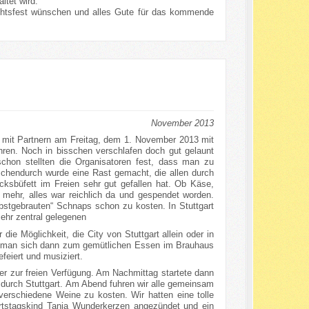
ltet wird.
chtsfest wünschen und alles Gute für das kommende
November 2013
d mit Partnern am Freitag, dem 1. November 2013 mit
hren. Noch in bisschen verschlafen doch gut gelaunt
schon stellten die Organisatoren fest, dass man zu
schendurch wurde eine Rast gemacht, die allen durch
cksbüfett im Freien sehr gut gefallen hat. Ob Käse,
s mehr, alles war reichlich da und gespendet worden.
stgebrauten“ Schnaps schon zu kosten. In Stuttgart
ehr zentral gelegenen
r die Möglichkeit, die City von Stuttgart allein oder in
f man sich dann zum gemütlichen Essen im Brauhaus
feiert und musiziert.
r zur freien Verfügung. Am Nachmittag startete dann
 durch Stuttgart. Am Abend fuhren wir alle gemeinsam
verschiedene Weine zu kosten. Wir hatten eine tolle
tstagskind Tanja Wunderkerzen angezündet und ein