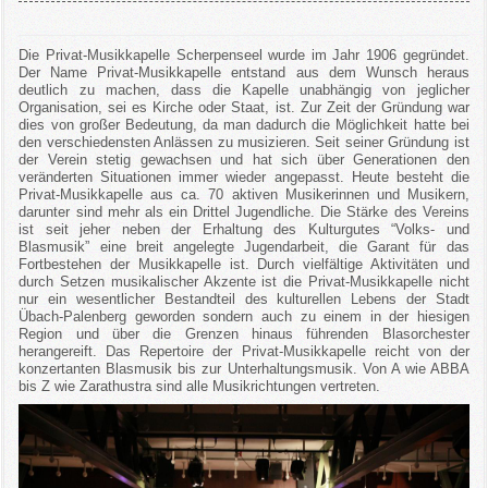
Die Privat-Musikkapelle Scherpenseel wurde im Jahr 1906 gegründet.
Der Name Privat-Musikkapelle entstand aus dem Wunsch heraus
deutlich zu machen, dass die Kapelle unabhängig von jeglicher
Organisation, sei es Kirche oder Staat, ist. Zur Zeit der Gründung war
dies von großer Bedeutung, da man dadurch die Möglichkeit hatte bei
den verschiedensten Anlässen zu musizieren. Seit seiner Gründung ist
der Verein stetig gewachsen und hat sich über Generationen den
veränderten Situationen immer wieder angepasst. Heute besteht die
Privat-Musikkapelle aus ca. 70 aktiven Musikerinnen und Musikern,
darunter sind mehr als ein Drittel Jugendliche. Die Stärke des Vereins
ist seit jeher neben der Erhaltung des Kulturgutes “Volks- und
Blasmusik” eine breit angelegte Jugendarbeit, die Garant für das
Fortbestehen der Musikkapelle ist. Durch vielfältige Aktivitäten und
durch Setzen musikalischer Akzente ist die Privat-Musikkapelle nicht
nur ein wesentlicher Bestandteil des kulturellen Lebens der Stadt
Übach-Palenberg geworden sondern auch zu einem in der hiesigen
Region und über die Grenzen hinaus führenden Blasorchester
herangereift. Das Repertoire der Privat-Musikkapelle reicht von der
konzertanten Blasmusik bis zur Unterhaltungsmusik. Von A wie ABBA
bis Z wie Zarathustra sind alle Musikrichtungen vertreten.