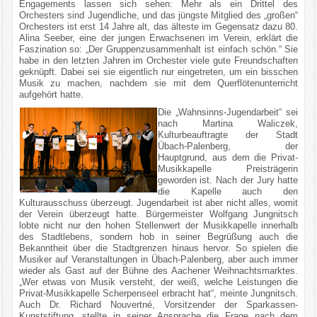
Engagements lassen sich sehen: Mehr als ein Drittel des
Orchesters sind Jugendliche, und das jüngste Mitglied des „großen“
Orchesters ist erst 14 Jahre alt, das älteste im Gegensatz dazu 80.
Alina Seeber, eine der jungen Erwachsenen im Verein, erklärt die
Faszination so: „Der Gruppenzusammenhalt ist einfach schön.“ Sie
habe in den letzten Jahren im Orchester viele gute Freundschaften
geknüpft. Dabei sei sie eigentlich nur eingetreten, um ein bisschen
Musik zu machen, nachdem sie mit dem Querflötenunterricht
aufgehört hatte.
Die „Wahnsinns-Jugendarbeit“ sei
nach Martina Waliczek,
Kulturbeauftragte der Stadt
Übach-Palenberg, der
Hauptgrund, aus dem die Privat-
Musikkapelle Preisträgerin
geworden ist. Nach der Jury hatte
die Kapelle auch den
Kulturausschuss überzeugt. Jugendarbeit ist aber nicht alles, womit
der Verein überzeugt hatte. Bürgermeister Wolfgang Jungnitsch
lobte nicht nur den hohen Stellenwert der Musikkapelle innerhalb
des Stadtlebens, sondern hob in seiner Begrüßung auch die
Bekanntheit über die Stadtgrenzen hinaus hervor. So spielen die
Musiker auf Veranstaltungen in Übach-Palenberg, aber auch immer
wieder als Gast auf der Bühne des Aachener Weihnachtsmarktes.
„Wer etwas von Musik versteht, der weiß, welche Leistungen die
Privat-Musikkapelle Scherpenseel erbracht hat“, meinte Jungnitsch.
Auch Dr. Richard Nouvertné, Vorsitzender der Sparkassen-
Kunststiftung, stellte in seiner Ansprache die Frage nach dem