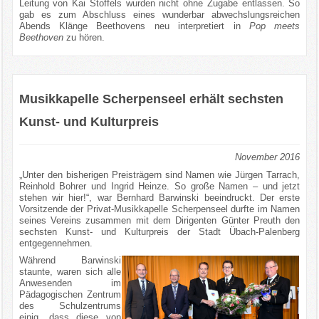
Leitung von Kai Stoffels wurden nicht ohne Zugabe entlassen. So
gab es zum Abschluss eines wunderbar abwechslungsreichen
Abends Klänge Beethovens neu interpretiert in
Pop meets
Beethoven
zu hören.
Musikkapelle Scherpenseel erhält sechsten
Kunst- und Kulturpreis
November 2016
„Unter den bisherigen Preisträgern sind Namen wie Jürgen Tarrach,
Reinhold Bohrer und Ingrid Heinze. So große Namen – und jetzt
stehen wir hier!“, war Bernhard Barwinski beeindruckt. Der erste
Vorsitzende der Privat-Musikkapelle Scherpenseel durfte im Namen
seines Vereins zusammen mit dem Dirigenten Günter Preuth den
sechsten Kunst- und Kulturpreis der Stadt Übach-Palenberg
entgegennehmen.
Während Barwinski
staunte, waren sich alle
Anwesenden im
Pädagogischen Zentrum
des Schulzentrums
einig, dass diese von