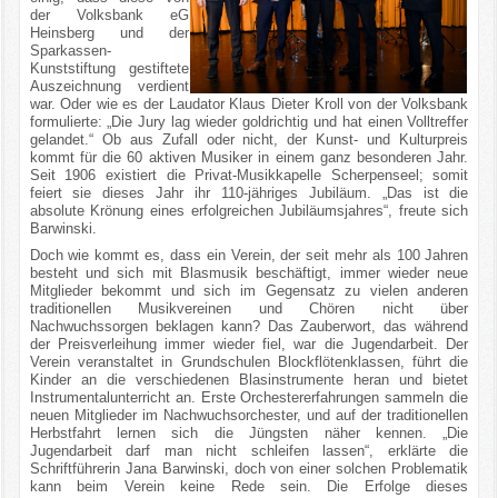
der Volksbank eG
Heinsberg und der
Sparkassen-
Kunststiftung gestiftete
Auszeichnung verdient
war. Oder wie es der Laudator Klaus Dieter Kroll von der Volksbank
formulierte: „Die Jury lag wieder goldrichtig und hat einen Volltreffer
gelandet.“ Ob aus Zufall oder nicht, der Kunst- und Kulturpreis
kommt für die 60 aktiven Musiker in einem ganz besonderen Jahr.
Seit 1906 existiert die Privat-Musikkapelle Scherpenseel; somit
feiert sie dieses Jahr ihr 110-jähriges Jubiläum. „Das ist die
absolute Krönung eines erfolgreichen Jubiläumsjahres“, freute sich
Barwinski.
Doch wie kommt es, dass ein Verein, der seit mehr als 100 Jahren
besteht und sich mit Blasmusik beschäftigt, immer wieder neue
Mitglieder bekommt und sich im Gegensatz zu vielen anderen
traditionellen Musikvereinen und Chören nicht über
Nachwuchssorgen beklagen kann? Das Zauberwort, das während
der Preisverleihung immer wieder fiel, war die Jugendarbeit. Der
Verein veranstaltet in Grundschulen Blockflötenklassen, führt die
Kinder an die verschiedenen Blasinstrumente heran und bietet
Instrumentalunterricht an. Erste Orchestererfahrungen sammeln die
neuen Mitglieder im Nachwuchsorchester, und auf der traditionellen
Herbstfahrt lernen sich die Jüngsten näher kennen. „Die
Jugendarbeit darf man nicht schleifen lassen“, erklärte die
Schriftführerin Jana Barwinski, doch von einer solchen Problematik
kann beim Verein keine Rede sein. Die Erfolge dieses