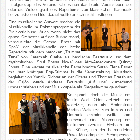
Erfolgsrezept des Vereins. Ob es nun das breite Vereinsleben sei
oder die Vielseitigkeit des Repertoires von klassischer Blasmusik
bis zu aktuellen Hits, darauf wollte er sich nicht festlegen.
Eine musikalische Antwort brachte die
Musikkapelle im Rahmenprogramm der
Preisverleihung. Auch wenn nicht das
ganze Orchester auf der Bühne stand,
verdeutlichte die Combo „Brass mit
Spaß“ der Musikkapelle das breite
Repertoire mit dem barocken „Trumpet
Tune“ von Jeremiah Clarke als heroische Festmusik und dem
rhythmischen „Soul Bossa Nova“ des Afro-Amerikaners Quincy
Jonas. Eine weitere musikalische Farbe brachte Sarah Elena Esser
mit ihrer kräftigen Pop-Stimme in die Veranstaltung. Akustisch
begleitet von Yannik Richter an der Gitarre und Thomas Preuth an
der Cajòn wurde Andreas Bouranis „Auf uns“ kurzerhand
umgeschrieben und der Musikkapelle als Siegeshymne gewidmet.
So sprach doch die Musik das
letzte Wort. Oder vielleicht das
vorletzte, denn als Moderatorin
Martina Waliczek zum Imbiss und
Umtrunk einladen wollte, kam
unerwartet eine Abordnung des
Instrumentalvereins Herbach auf
die Bühne, um der befreundeten
Privat-Musikkapelle Scherpenseel
ein ganz besonderes Geschenk zu übergeben: Einen Taktstock für