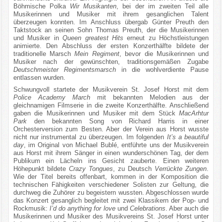
Böhmische Polka
Wir Musikanten
, bei der im zweiten Teil alle
Musikerinnen und Musiker mit ihrem gesanglichen Talent
überzeugen konnten. Im Anschluss übergab Günter Preuth den
Taktstock an seinen Sohn Thomas Preuth, der die Musikerinnen
und Musiker in
Queen greatest Hits
erneut zu Höchstleistungen
animierte. Den Abschluss der ersten Konzerthälfte bildete der
traditionelle Marsch
Mein Regiment
, bevor die Musikerinnen und
Musiker nach der gewünschten, traditionsgemäßen Zugabe
Deutschmeister Regimentsmarsch
in die wohlverdiente Pause
entlassen wurden.
Schwungvoll startete der Musikverein St. Josef Horst mit dem
Police Academy March
mit bekannten Melodien aus der
gleichnamigen Filmserie in die zweite Konzerthälfte. Anschließend
gaben die Musikerinnen und Musiker mit dem Stück
MacArhtur
Park
den bekannten Song von Richard Harris in einer
Orchesterversion zum Besten. Aber der Verein aus Horst wusste
nicht nur instrumental zu überzeugen. Im folgenden
It’s a beautiful
day
, im Original von Michael Bublé, entführte uns der Musikverein
aus Horst mit ihrem Sänger in einen wunderschönen Tag, der dem
Publikum ein Lächeln ins Gesicht zauberte. Einen weiteren
Höhepunkt bildete
Crazy Tongues
, zu Deutsch
Verrückte Zungen
.
Wie der Titel bereits offenbart, kommen in der Komposition die
technischen Fähigkeiten verschiedener Solisten zur Geltung, die
durchweg die Zuhörer zu begeistern wussten. Abgeschlossen wurde
das Konzert gesanglich begleitet mit zwei Klassikern der Pop- und
Rockmusik:
I’d do anything for love
und
Celebrations
. Aber auch die
Musikerinnen und Musiker des Musikvereins St. Josef Horst unter