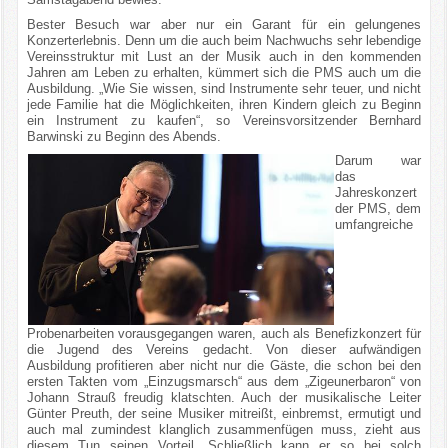
Bester Besuch war aber nur ein Garant für ein gelungenes
Konzerterlebnis. Denn um die auch beim Nachwuchs sehr lebendige
Vereinsstruktur mit Lust an der Musik auch in den kommenden
Jahren am Leben zu erhalten, kümmert sich die PMS auch um die
Ausbildung. „Wie Sie wissen, sind Instrumente sehr teuer, und nicht
jede Familie hat die Möglichkeiten, ihren Kindern gleich zu Beginn
ein Instrument zu kaufen“, so Vereinsvorsitzender Bernhard
Barwinski zu Beginn des Abends.
Darum war
das
Jahreskonzert
der PMS, dem
umfangreiche
Probenarbeiten vorausgegangen waren, auch als Benefizkonzert für
die Jugend des Vereins gedacht. Von dieser aufwändigen
Ausbildung profitieren aber nicht nur die Gäste, die schon bei den
ersten Takten vom „Einzugsmarsch“ aus dem „Zigeunerbaron“ von
Johann Strauß freudig klatschten. Auch der musikalische Leiter
Günter Preuth, der seine Musiker mitreißt, einbremst, ermutigt und
auch mal zumindest klanglich zusammenfügen muss, zieht aus
diesem Tun seinen Vorteil. Schließlich kann er so bei solch