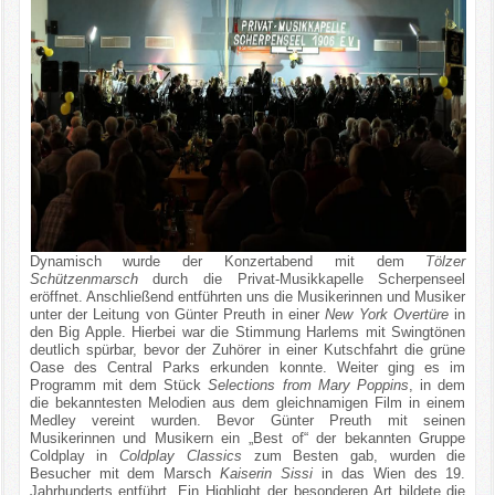
Dynamisch wurde der Konzertabend mit dem
Tölzer
Schützenmarsch
durch die Privat-Musikkapelle Scherpenseel
eröffnet. Anschließend entführten uns die Musikerinnen und Musiker
unter der Leitung von Günter Preuth in einer
New York Overtüre
in
den Big Apple. Hierbei war die Stimmung Harlems mit Swingtönen
deutlich spürbar, bevor der Zuhörer in einer Kutschfahrt die grüne
Oase des Central Parks erkunden konnte. Weiter ging es im
Programm mit dem Stück
Selections from Mary Poppins
, in dem
die bekanntesten Melodien aus dem gleichnamigen Film in einem
Medley vereint wurden. Bevor Günter Preuth mit seinen
Musikerinnen und Musikern ein „Best of“ der bekannten Gruppe
Coldplay in
Coldplay Classics
zum Besten gab, wurden die
Besucher mit dem Marsch
Kaiserin Sissi
in das Wien des 19.
Jahrhunderts entführt. Ein Highlight der besonderen Art bildete die