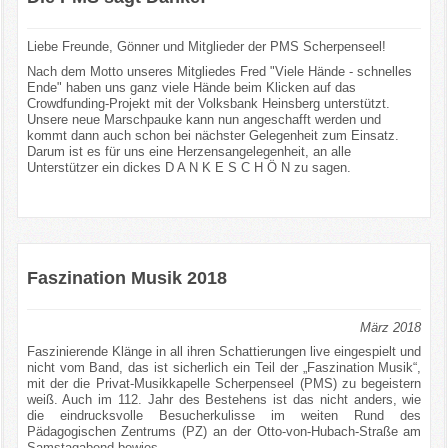
Liebe Freunde, Gönner und Mitglieder der PMS Scherpenseel!
Nach dem Motto unseres Mitgliedes Fred "Viele Hände - schnelles
Ende" haben uns ganz viele Hände beim Klicken auf das
Crowdfunding-Projekt mit der Volksbank Heinsberg unterstützt.
Unsere neue Marschpauke kann nun angeschafft werden und
kommt dann auch schon bei nächster Gelegenheit zum Einsatz.
Darum ist es für uns eine Herzensangelegenheit, an alle
Unterstützer ein dickes D A N K E S C H Ö N zu sagen.
Faszination Musik 2018
März 2018
Faszinierende Klänge in all ihren Schattierungen live eingespielt und
nicht vom Band, das ist sicherlich ein Teil der „Faszination Musik“,
mit der die Privat-Musikkapelle Scherpenseel (PMS) zu begeistern
weiß. Auch im 112. Jahr des Bestehens ist das nicht anders, wie
die eindrucksvolle Besucherkulisse im weiten Rund des
Pädagogischen Zentrums (PZ) an der Otto-von-Hubach-Straße am
Samstagabend bewies.