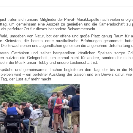
st trafen sich unsere Mitglieder der Privat- Musikkapelle nach vielen erfolg
ittag, um gemeinsam eine Auszeit zu genießen und die Kameradschaft zu pf
h als perfekter Ort für dieses besondere Beisammensein.
Wald, umgeben von Natur, bot der offene und große Platz genug Raum für a
e Kleinsten, die bereits erste musikalische Erfahrungen gesammelt hat
 Die Erwachsenen und Jugendlichen genossen die angenehme Unterhaltung 
eren Getränken und selbst hergestellten köstlichen Speisen sorgte Grill
en nutzten die Gelegenheit, um einmal nicht für andere, sondern für sich
 sehr die Musik unser Hobby und unsere Leidenschaft ist.
spräche und gemeinsames Lachen begleiteten den Tag, der bis in die Nac
 bleiben wird – ein perfekter Ausklang der Saison und ein Beweis dafür, wi
 Tag, der Lust auf mehr macht!