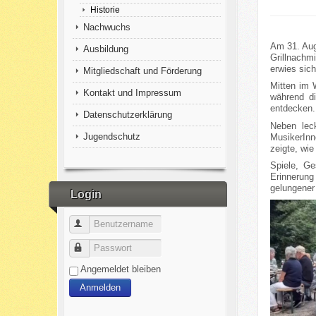
Historie
Nachwuchs
Am 31. Augu
Ausbildung
Grillnachm
erwies sic
Mitgliedschaft und Förderung
Mitten im 
Kontakt und Impressum
während di
entdecken.
Datenschutzerklärung
Neben leck
Jugendschutz
MusikerInn
zeigte, wie
Spiele, Ge
Erinnerung
gelungener
Login
Benutzername
Passwort
Angemeldet bleiben
Anmelden