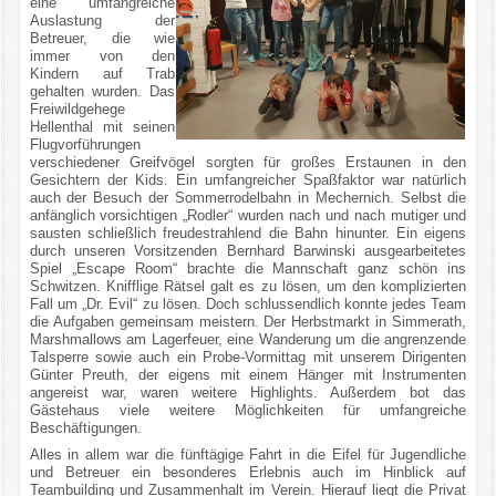
eine umfangreiche
Auslastung der
Betreuer, die wie
immer von den
Kindern auf Trab
gehalten wurden. Das
Freiwildgehege
Hellenthal mit seinen
Flugvorführungen
verschiedener Greifvögel sorgten für großes Erstaunen in den
Gesichtern der Kids. Ein umfangreicher Spaßfaktor war natürlich
auch der Besuch der Sommerrodelbahn in Mechernich. Selbst die
anfänglich vorsichtigen „Rodler“ wurden nach und nach mutiger und
sausten schließlich freudestrahlend die Bahn hinunter. Ein eigens
durch unseren Vorsitzenden Bernhard Barwinski ausgearbeitetes
Spiel „Escape Room“ brachte die Mannschaft ganz schön ins
Schwitzen. Knifflige Rätsel galt es zu lösen, um den komplizierten
Fall um „Dr. Evil“ zu lösen. Doch schlussendlich konnte jedes Team
die Aufgaben gemeinsam meistern. Der Herbstmarkt in Simmerath,
Marshmallows am Lagerfeuer, eine Wanderung um die angrenzende
Talsperre sowie auch ein Probe-Vormittag mit unserem Dirigenten
Günter Preuth, der eigens mit einem Hänger mit Instrumenten
angereist war, waren weitere Highlights. Außerdem bot das
Gästehaus viele weitere Möglichkeiten für umfangreiche
Beschäftigungen.
Alles in allem war die fünftägige Fahrt in die Eifel für Jugendliche
und Betreuer ein besonderes Erlebnis auch im Hinblick auf
Teambuilding und Zusammenhalt im Verein. Hierauf liegt die Privat