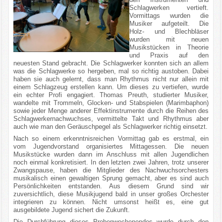
Schlagwerken vertieft.
Vormittags wurden die
Musiker aufgeteilt. Die
Holz- und Blechbläser
wurden mit neuen
Musikstücken in Theorie
und Praxis auf den
neuesten Stand gebracht. Die Schlagwerker konnten sich an allem
was die Schlagwerke so hergeben, mal so richtig austoben. Dabei
haben sie auch gelernt, dass man Rhythmus nicht nur allein mit
einem Schlagzeug erstellen kann. Um dieses zu vertiefen, wurde
ein echter Profi engagiert. Thomas Preuth, studierter Musiker,
wandelte mit Trommeln, Glocken- und Stabspielen (Marimbaphon)
sowie jeder Menge anderer Effektinstrumente durch die Reihen des
Schlagwerkernachwuchses, vermittelte Takt und Rhythmus aber
auch wie man den Geräuschpegel als Schlagwerker richtig einsetzt.
Nach so einem erkenntnisreichen Vormittag gab es erstmal, ein
vom Jugendvorstand organisiertes Mittagessen. Die neuen
Musikstücke wurden dann im Anschluss mit allen Jugendlichen
noch einmal konkretisiert. In den letzten zwei Jahren, trotz unserer
Zwangspause, haben die Mitglieder des Nachwuchsorchesters
musikalisch einen gewaltigen Sprung gemacht, aber es sind auch
Persönlichkeiten entstanden. Aus diesem Grund sind wir
zuversichtlich, diese Musikjugend bald in unser großes Orchester
integrieren zu können. Nicht umsonst heißt es, eine gut
ausgebildete Jugend sichert die Zukunft.
Die Durchführung dieses Probenwochenendes wurde durch den