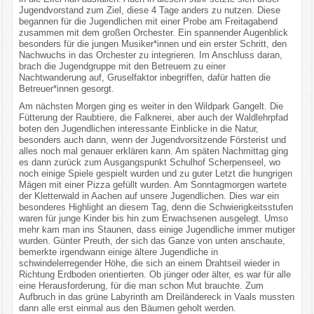
Jugendvorstand zum Ziel, diese 4 Tage anders zu nutzen. Diese
begannen für die Jugendlichen mit einer Probe am Freitagabend
zusammen mit dem großen Orchester. Ein spannender Augenblick
besonders für die jungen Musiker*innen und ein erster Schritt, den
Nachwuchs in das Orchester zu integrieren. Im Anschluss daran,
brach die Jugendgruppe mit den Betreuern zu einer
Nachtwanderung auf, Gruselfaktor inbegriffen, dafür hatten die
Betreuer*innen gesorgt.
Am nächsten Morgen ging es weiter in den Wildpark Gangelt. Die
Fütterung der Raubtiere, die Falknerei, aber auch der Waldlehrpfad
boten den Jugendlichen interessante Einblicke in die Natur,
besonders auch dann, wenn der Jugendvorsitzende Försterist und
alles noch mal genauer erklären kann. Am späten Nachmittag ging
es dann zurück zum Ausgangspunkt Schulhof Scherpenseel, wo
noch einige Spiele gespielt wurden und zu guter Letzt die hungrigen
Mägen mit einer Pizza gefüllt wurden. Am Sonntagmorgen wartete
der Kletterwald in Aachen auf unsere Jugendlichen. Dies war ein
besonderes Highlight an diesem Tag, denn die Schwierigkeitsstufen
waren für junge Kinder bis hin zum Erwachsenen ausgelegt. Umso
mehr kam man ins Staunen, dass einige Jugendliche immer mutiger
wurden. Günter Preuth, der sich das Ganze von unten anschaute,
bemerkte irgendwann einige ältere Jugendliche in
schwindelerregender Höhe, die sich an einem Drahtseil wieder in
Richtung Erdboden orientierten. Ob jünger oder älter, es war für alle
eine Herausforderung, für die man schon Mut brauchte. Zum
Aufbruch in das grüne Labyrinth am Dreiländereck in Vaals mussten
dann alle erst einmal aus den Bäumen geholt werden.