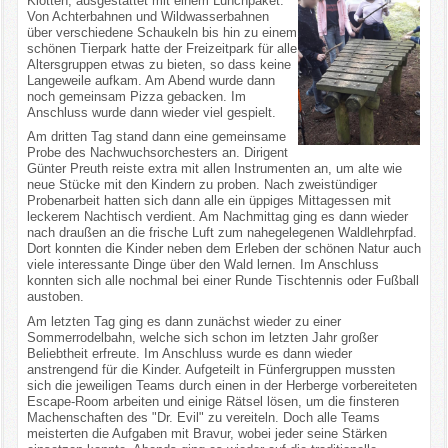
Klotten, ausgestattet mit einem Lunchpaket.
Von Achterbahnen und Wildwasserbahnen
über verschiedene Schaukeln bis hin zu einem
schönen Tierpark hatte der Freizeitpark für alle
Altersgruppen etwas zu bieten, so dass keine
Langeweile aufkam. Am Abend wurde dann
noch gemeinsam Pizza gebacken. Im
Anschluss wurde dann wieder viel gespielt.
Am dritten Tag stand dann eine gemeinsame
Probe des Nachwuchsorchesters an. Dirigent
Günter Preuth reiste extra mit allen Instrumenten an, um alte wie
neue Stücke mit den Kindern zu proben. Nach zweistündiger
Probenarbeit hatten sich dann alle ein üppiges Mittagessen mit
leckerem Nachtisch verdient. Am Nachmittag ging es dann wieder
nach draußen an die frische Luft zum nahegelegenen Waldlehrpfad.
Dort konnten die Kinder neben dem Erleben der schönen Natur auch
viele interessante Dinge über den Wald lernen. Im Anschluss
konnten sich alle nochmal bei einer Runde Tischtennis oder Fußball
austoben.
Am letzten Tag ging es dann zunächst wieder zu einer
Sommerrodelbahn, welche sich schon im letzten Jahr großer
Beliebtheit erfreute. Im Anschluss wurde es dann wieder
anstrengend für die Kinder. Aufgeteilt in Fünfergruppen mussten
sich die jeweiligen Teams durch einen in der Herberge vorbereiteten
Escape-Room arbeiten und einige Rätsel lösen, um die finsteren
Machenschaften des "Dr. Evil" zu vereiteln. Doch alle Teams
meisterten die Aufgaben mit Bravur, wobei jeder seine Stärken