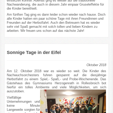
einsetzen konnte. Abends ging es wieder auf die traditionelle
Nachwanderung, die auch in diesem Jahr einpaar Gruseleffekte für
die Kinder bereithielt.
Am fünften Tag ging es dann leider schon wieder nach hause. Doch
alle Kinder hatten ein paar schöne Tage mit ihren Freundinnen und
Freunden auf der Herbstfahrt. Auch den Betreuern hat es wieder
sehr viel Spaß gemacht mit solch tollen und lieben Kindern zu
arbeiten. Wir freuen uns schon auf das nächste Jahr!
Sonnige Tage in der Eifel
Oktober 2018
Am 12. Oktober 2018 war es wieder so weit. Die Kinder des
Nachwuchsorchesters fuhren gespannt auf die diesjährige
Herbstfahrt zu einem Spiel,- Spaß,- und Probe-Wochenende. Das
Gästehaus des Gymnasiums Herzogenrath in Rollesbroich bot
hierfür ein tolles Ambiente und viele Möglichkeiten, um sich
auszutoben.
Vielfältige
Unternehmungen und
keine Minute
Langeweile sorgten für